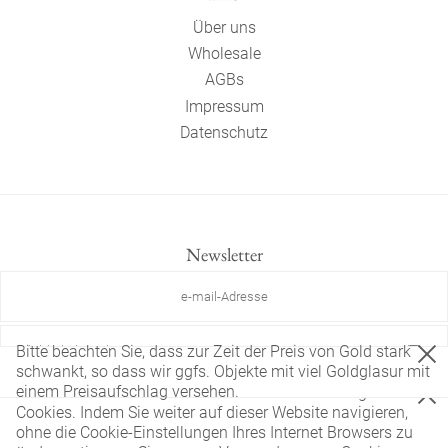
Über uns
Wholesale
AGBs
Impressum
Datenschutz
Newsletter
Bitte beachten Sie, dass zur Zeit der Preis von Gold stark
Ich bin kein Roboter
schwankt, so dass wir ggfs. Objekte mit viel Goldglasur mit
einem Preisaufschlag versehen.
Diese Website verwendet nur technisch notwendige
Im Newsletter eintragen
Cookies. Indem Sie weiter auf dieser Website navigieren,
ohne die Cookie-Einstellungen Ihres Internet Browsers zu