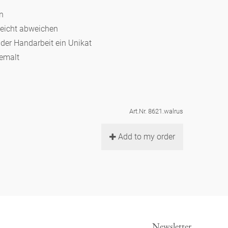
en
leicht abweichen
d der Handarbeit ein Unikat
bemalt
Art.Nr. 8621.walrus
Add to my order
Newsletter