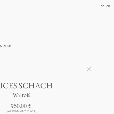
de
en
ndler
ICES SCHACH
Walroß
950,00 €
(Inkl. 19% MwSt.: 151,68 €)