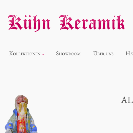
Kollektionen
Showroom
Über uns
Hä
Neuheiten
Alice
AL
Panthéon
Souvenir