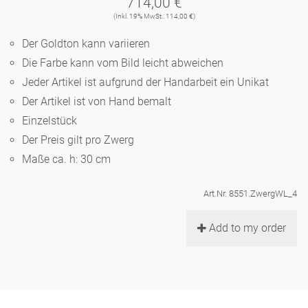
714,00 €
Noël
Teekanne
Vasen 'de Luxe'
(Inkl. 19% MwSt.: 114,00 €)
Porzellan
Goldener Käfig
Humor
Hände und Füße
Unpraktisch
Runde Teller - weiß
Der Goldton kann variieren
Vasen
Ozean
Korb 'de Luxe'
Die Farbe kann vom Bild leicht abweichen
klassische Musiker
Bad
Ovale Teller - weiß
Spielen
Figuren
Jeder Artikel ist aufgrund der Handarbeit ein Unikat
Fressnapf
Schalen 'de Luxe'
Der Artikel ist von Hand bemalt
zeitgenössische Musiker
Schnickschnack
Runde Teller 'de Luxe'
Dies & Das
Schachspiel Alice
Einzelstück
Berliner Duft
Hors d'Œvre
Der Preis gilt pro Zwerg
Kleine Kaffeetasse 'Glam'
Präsentation
Tiefe Teller - weiß
Buchstaben
Maße ca. h: 30 cm
Porzellanfiguren
Einzelstücke
Espressotassen 'Glam'
Räucherstäbchenhalter
Ovale Teller 'de Luxe'
Himmel
Art.Nr. 8551.ZwergWL_4
Alices Schachspiel 'de Luxe'
Add to my order
Lange Teller 'de Luxe'
Besteck
noch mehr Figuren