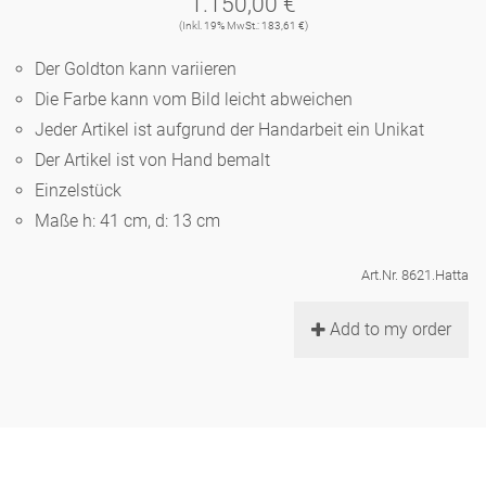
1.150,00 €
Noël
Teekanne
Vasen 'de Luxe'
(Inkl. 19% MwSt.: 183,61 €)
Porzellan
Goldener Käfig
Humor
Hände und Füße
Unpraktisch
Runde Teller - weiß
Der Goldton kann variieren
Vasen
Ozean
Korb 'de Luxe'
Die Farbe kann vom Bild leicht abweichen
klassische Musiker
Bad
Ovale Teller - weiß
Spielen
Figuren
Jeder Artikel ist aufgrund der Handarbeit ein Unikat
Fressnapf
Schalen 'de Luxe'
Der Artikel ist von Hand bemalt
zeitgenössische Musiker
Schnickschnack
Runde Teller 'de Luxe'
Dies & Das
Schachspiel Alice
Einzelstück
Berliner Duft
Hors d'Œvre
Maße h: 41 cm, d: 13 cm
Kleine Kaffeetasse 'Glam'
Präsentation
Tiefe Teller - weiß
Buchstaben
Porzellanfiguren
Einzelstücke
Art.Nr. 8621.Hatta
Espressotassen 'Glam'
Räucherstäbchenhalter
Ovale Teller 'de Luxe'
Himmel
Alices Schachspiel 'de Luxe'
Add to my order
Lange Teller 'de Luxe'
Besteck
noch mehr Figuren