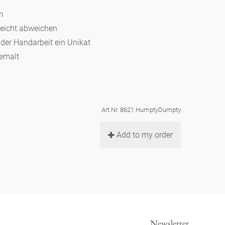
en
leicht abweichen
d der Handarbeit ein Unikat
bemalt
Art.Nr. 8621.HumptyDumpty
Add to my order
Newsletter