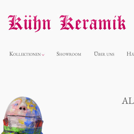
Kollektionen
Showroom
Über uns
Hä
Neuheiten
Alice
AL
Panthéon
Souvenir