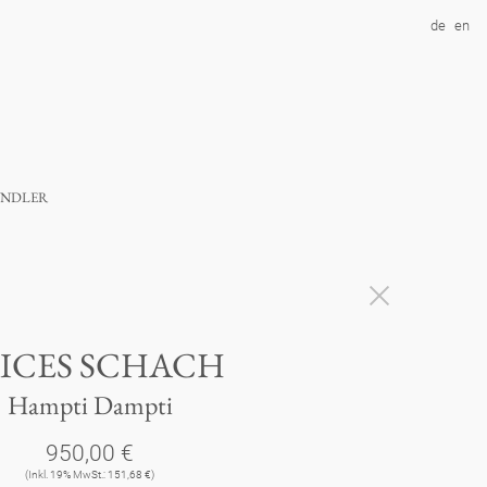
de
en
ndler
ICES SCHACH
Hampti Dampti
950,00 €
(Inkl. 19% MwSt.: 151,68 €)