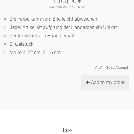
1.100,00 €
Noël
Teekanne
Vasen 'de Luxe'
(Inkl. 19% MwSt.: 175,63 €)
Porzellan
Goldener Käfig
Humor
Hände und Füße
Unpraktisch
Runde Teller - weiß
Die Farbe kann vom Bild leicht abweichen
Vasen
Ozean
Korb 'de Luxe'
Jeder Artikel ist aufgrund der Handarbeit ein Unikat
klassische Musiker
Bad
Ovale Teller - weiß
Spielen
Figuren
Der Artikel ist von Hand bemalt
Fressnapf
Schalen 'de Luxe'
Einzelstück
zeitgenössische Musiker
Schnickschnack
Runde Teller 'de Luxe'
Dies & Das
Schachspiel Alice
Maße h: 22 cm, b: 16 cm
Berliner Duft
Hors d'Œvre
Kleine Kaffeetasse 'Glam'
Präsentation
Tiefe Teller - weiß
Buchstaben
Art.Nr. 8522.Alberich
Porzellanfiguren
Einzelstücke
Espressotassen 'Glam'
Räucherstäbchenhalter
Add to my order
Ovale Teller 'de Luxe'
Himmel
Alices Schachspiel 'de Luxe'
Lange Teller 'de Luxe'
Besteck
noch mehr Figuren
Info