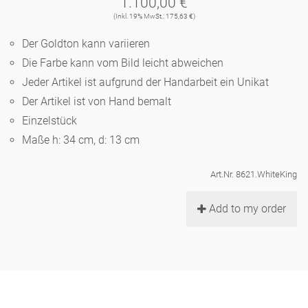
1.100,00 €
Noël
Teekanne
Vasen 'de Luxe'
(Inkl. 19% MwSt.: 175,63 €)
Porzellan
Goldener Käfig
Humor
Hände und Füße
Unpraktisch
Runde Teller - weiß
Der Goldton kann variieren
Vasen
Ozean
Korb 'de Luxe'
Die Farbe kann vom Bild leicht abweichen
klassische Musiker
Bad
Ovale Teller - weiß
Spielen
Figuren
Jeder Artikel ist aufgrund der Handarbeit ein Unikat
Fressnapf
Schalen 'de Luxe'
Der Artikel ist von Hand bemalt
zeitgenössische Musiker
Schnickschnack
Runde Teller 'de Luxe'
Dies & Das
Schachspiel Alice
Einzelstück
Berliner Duft
Hors d'Œvre
Maße h: 34 cm, d: 13 cm
Kleine Kaffeetasse 'Glam'
Präsentation
Tiefe Teller - weiß
Buchstaben
Porzellanfiguren
Einzelstücke
Art.Nr. 8621.WhiteKing
Espressotassen 'Glam'
Räucherstäbchenhalter
Ovale Teller 'de Luxe'
Himmel
Alices Schachspiel 'de Luxe'
Add to my order
Lange Teller 'de Luxe'
Besteck
noch mehr Figuren