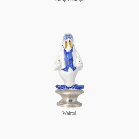
Walroß