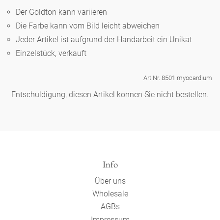
Noël
Teekanne
Vasen 'de Luxe'
Der Goldton kann variieren
Porzellan
Goldener Käfig
Humor
Hände und Füße
Unpraktisch
Runde Teller - weiß
Die Farbe kann vom Bild leicht abweichen
Vasen
Jeder Artikel ist aufgrund der Handarbeit ein Unikat
Ozean
Korb 'de Luxe'
klassische Musiker
Bad
Ovale Teller - weiß
Einzelstück, verkauft
Spielen
Figuren
Fressnapf
Schalen 'de Luxe'
zeitgenössische Musiker
Schnickschnack
Art.Nr. 8501.myocardium
Runde Teller 'de Luxe'
Dies & Das
Schachspiel Alice
Berliner Duft
Entschuldigung, diesen Artikel können Sie nicht bestellen.
Hors d'Œvre
Kleine Kaffeetasse 'Glam'
Präsentation
Tiefe Teller - weiß
Buchstaben
Porzellanfiguren
Einzelstücke
Espressotassen 'Glam'
Räucherstäbchenhalter
Ovale Teller 'de Luxe'
Himmel
Alices Schachspiel 'de Luxe'
Info
Lange Teller 'de Luxe'
Besteck
noch mehr Figuren
Über uns
Wholesale
AGBs
Impressum