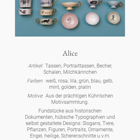
Tassen 'Glam' weiß
Panthéon
Händler
Tassen - weiß
Persönlichkeiten
Souvenir
Tassen 'Glam'
Schriftsteller
Ovale Teller - bunt
Berlin
Alice
Tassen 'de Luxe'
Schauspieler
Artikel
: Tassen, Portraittassen, Becher,
Lange Teller - bunt
Tassen
Slumberland
Schalen, Milchkännchen
Becher
Farben
: weiß, rosa, lila, grün, blau, gelb,
Künstler
Lange Teller - weiß
mint, golden, platin
Teller
Kuchenteller
Karlos
Motive
: Aus der prächtigen Kühn’schen
Becher 'de Luxe'
Mode
Motivsammlung.
Tiefe Teller - bunt
zum Servieren
amuse gueule
Fundstücke aus historischen
Dosen
Babylon
Schalen
Dokumenten, hübsche Typographien und
Koch
Tiefe Teller 'de Luxe'
selbst gestaltete Designs: Slogans, Tiere,
Aschenbecher
Etagere
Kerzenständer
Pflanzen, Figuren, Portraits, Ornamente,
Milchkännchen
Weiß
Praktisch
Königlich
Engel, heilige, Scherenschnitte u.v.m.
Runde Teller - bunt