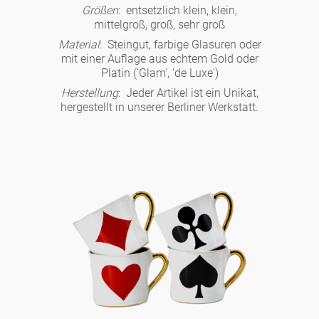
Noël
Teekanne
Größen
: entsetzlich klein, klein,
Vasen 'de Luxe'
Porzellan
Goldener Käfig
mittelgroß, groß, sehr groß
Humor
Hände und Füße
Unpraktisch
Runde Teller - weiß
Material
: Steingut, farbige Glasuren oder
Vasen
mit einer Auflage aus echtem Gold oder
Ozean
Korb 'de Luxe'
klassische Musiker
Bad
Platin ('Glam', 'de Luxe')
Ovale Teller - weiß
Spielen
Figuren
Herstellung
: Jeder Artikel ist ein Unikat,
Fressnapf
Schalen 'de Luxe'
hergestellt in unserer Berliner Werkstatt.
zeitgenössische Musiker
Schnickschnack
Runde Teller 'de Luxe'
Dies & Das
Schachspiel Alice
Berliner Duft
Hors d'Œvre
Kleine Kaffeetasse 'Glam'
Präsentation
Tiefe Teller - weiß
Buchstaben
Porzellanfiguren
Einzelstücke
Espressotassen 'Glam'
Räucherstäbchenhalter
Ovale Teller 'de Luxe'
Himmel
Alices Schachspiel 'de Luxe'
Lange Teller 'de Luxe'
Besteck
noch mehr Figuren