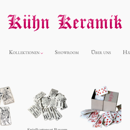
Kollektionen
Showroom
Über uns
Hä
Neuheiten
Alice
Panthéon
Souvenir
Spielkartenset Bayern,