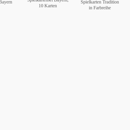
 Bayern
Spielkarten Tradition
10 Karten
in Farbreihe
Berlin
Slumberland
Karlos
Babylon
Praktisch
Unpraktisch