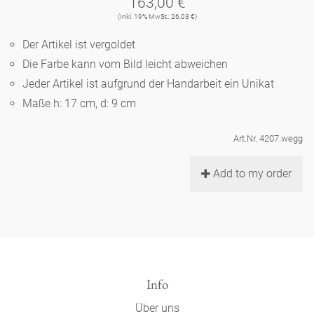
163,00 €
Noël
Teekanne
Vasen 'de Luxe'
(Inkl. 19% MwSt.: 26,03 €)
Porzellan
Goldener Käfig
Humor
Hände und Füße
Unpraktisch
Runde Teller - weiß
Der Artikel ist vergoldet
Vasen
Ozean
Korb 'de Luxe'
Die Farbe kann vom Bild leicht abweichen
klassische Musiker
Bad
Ovale Teller - weiß
Spielen
Figuren
Jeder Artikel ist aufgrund der Handarbeit ein Unikat
Fressnapf
Schalen 'de Luxe'
Maße h: 17 cm, d: 9 cm
zeitgenössische Musiker
Schnickschnack
Runde Teller 'de Luxe'
Dies & Das
Schachspiel Alice
Berliner Duft
Art.Nr. 4207.wegg
Hors d'Œvre
Kleine Kaffeetasse 'Glam'
Präsentation
Tiefe Teller - weiß
Buchstaben
Porzellanfiguren
Einzelstücke
Add to my order
Espressotassen 'Glam'
Räucherstäbchenhalter
Ovale Teller 'de Luxe'
Himmel
Alices Schachspiel 'de Luxe'
Lange Teller 'de Luxe'
Besteck
noch mehr Figuren
Info
Über uns