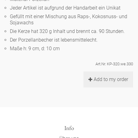
Noël
Teekanne
Vasen 'de Luxe'
Jeder Artikel ist aufgrund der Handarbeit ein Unikat
Porzellan
Goldener Käfig
Humor
Hände und Füße
Unpraktisch
Runde Teller - weiß
Gefüllt mit einer Mischung aus Raps-, Kokosnuss- und
Sojawachs
Vasen
Ozean
Korb 'de Luxe'
klassische Musiker
Bad
Die Kerze hat 320 g Inhalt und brennt ca. 90 Stunden.
Ovale Teller - weiß
Spielen
Figuren
Der Porzellanbecher ist lebensmittelecht.
Fressnapf
Schalen 'de Luxe'
zeitgenössische Musiker
Schnickschnack
Maße h: 9 cm, d: 10 cm
Runde Teller 'de Luxe'
Dies & Das
Schachspiel Alice
Berliner Duft
Hors d'Œvre
Art.Nr. KP-320.we.330
Kleine Kaffeetasse 'Glam'
Präsentation
Tiefe Teller - weiß
Buchstaben
Porzellanfiguren
Einzelstücke
Add to my order
Espressotassen 'Glam'
Räucherstäbchenhalter
Ovale Teller 'de Luxe'
Himmel
Alices Schachspiel 'de Luxe'
Lange Teller 'de Luxe'
Besteck
noch mehr Figuren
Info