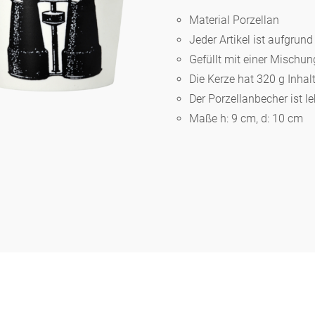
Material Porzellan
Jeder Artikel ist aufgrun
Berlin
Gefüllt mit einer Misch
Die Kerze hat 320 g Inhal
Slumberland
Der Porzellanbecher ist l
Maße h: 9 cm, d: 10 cm
Karlos
Babylon
Praktisch
Unpraktisch