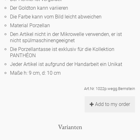
Noël
Teekanne
Vasen 'de Luxe'
Der Goldton kann variieren
Porzellan
Goldener Käfig
Humor
Hände und Füße
Unpraktisch
Runde Teller - weiß
Die Farbe kann vom Bild leicht abweichen
Vasen
Material Porzellan
Ozean
Korb 'de Luxe'
klassische Musiker
Bad
Ovale Teller - weiß
Spielen
Den Artikel nicht in der Mikrowelle verwenden, er ist
Figuren
nicht spülmaschinengeeignet
Fressnapf
Schalen 'de Luxe'
zeitgenössische Musiker
Schnickschnack
Die Porzellantasse ist exklusiv für die Kollektion
Runde Teller 'de Luxe'
Dies & Das
Schachspiel Alice
PANTHÉON
Berliner Duft
Hors d'Œvre
Jeder Artikel ist aufgrund der Handarbeit ein Unikat
Kleine Kaffeetasse 'Glam'
Präsentation
Tiefe Teller - weiß
Buchstaben
Porzellanfiguren
Maße h: 9 cm, d: 10 cm
Einzelstücke
Espressotassen 'Glam'
Räucherstäbchenhalter
Ovale Teller 'de Luxe'
Himmel
Art.Nr. 1022p.wegg.Bernstein
Alices Schachspiel 'de Luxe'
Add to my order
Lange Teller 'de Luxe'
Besteck
noch mehr Figuren
Varianten