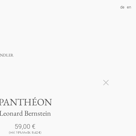
de
en
ndler
PANTHÉON
Leonard Bernstein
59,00 €
(Inkl. 19% MwSt.: 9,42 €)