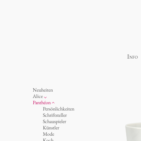
Info
Neuheiten
Alice
Porzellan
Panthéon
Ozean
Persönlichkeiten
Tassen 'Glam' weiß
Schriftsteller
Tassen - weiß
Schauspieler
Tassen 'Glam'
Künstler
Tassen 'de Luxe'
Mode
Becher
Koch