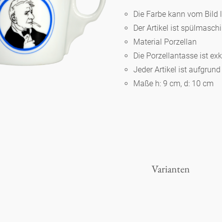
Die Farbe kann vom Bild 
Der Artikel ist spülmasc
Berlin
Material Porzellan
Die Porzellantasse ist ex
Slumberland
Jeder Artikel ist aufgrun
Maße h: 9 cm, d: 10 cm
Karlos
Babylon
Praktisch
Varianten
Unpraktisch