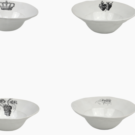
Figuren
Berliner Duft
Einzelstücke