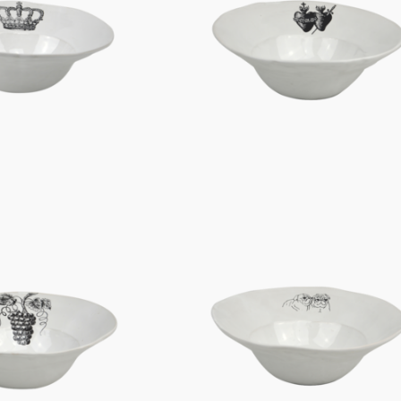
Figuren
Berliner Duft
Einzelstücke