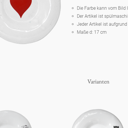
Die Farbe kann vom Bild 
Der Artikel ist spülmasc
Berlin
Jeder Artikel ist aufgrun
Maße d: 17 cm
Slumberland
Karlos
Babylon
Varianten
Praktisch
Unpraktisch