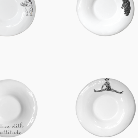
Figuren
Berliner Duft
Einzelstücke