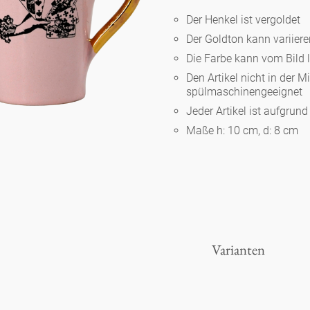
Der Henkel ist vergoldet
Der Goldton kann variier
Berlin
Die Farbe kann vom Bild 
Den Artikel nicht in der M
Slumberland
spülmaschinengeeignet
Jeder Artikel ist aufgrun
Maße h: 10 cm, d: 8 cm
Karlos
Babylon
Praktisch
Varianten
Unpraktisch