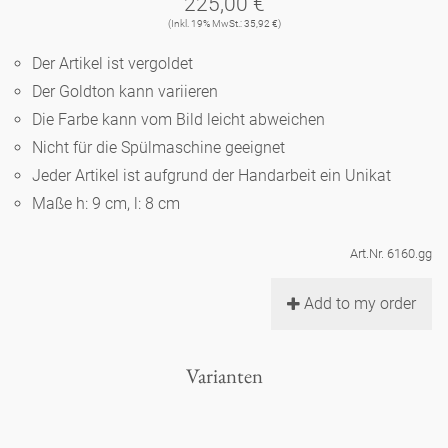
225,00 €
Noël
Teekanne
Vasen 'de Luxe'
(Inkl. 19% MwSt.: 35,92 €)
Porzellan
Goldener Käfig
Humor
Hände und Füße
Unpraktisch
Runde Teller - weiß
Der Artikel ist vergoldet
Vasen
Ozean
Korb 'de Luxe'
Der Goldton kann variieren
klassische Musiker
Bad
Ovale Teller - weiß
Spielen
Figuren
Die Farbe kann vom Bild leicht abweichen
Fressnapf
Schalen 'de Luxe'
Nicht für die Spülmaschine geeignet
zeitgenössische Musiker
Schnickschnack
Runde Teller 'de Luxe'
Dies & Das
Schachspiel Alice
Jeder Artikel ist aufgrund der Handarbeit ein Unikat
Berliner Duft
Hors d'Œvre
Maße h: 9 cm, l: 8 cm
Kleine Kaffeetasse 'Glam'
Präsentation
Tiefe Teller - weiß
Buchstaben
Porzellanfiguren
Einzelstücke
Art.Nr. 6160.gg
Espressotassen 'Glam'
Räucherstäbchenhalter
Ovale Teller 'de Luxe'
Himmel
Alices Schachspiel 'de Luxe'
Add to my order
Lange Teller 'de Luxe'
Besteck
noch mehr Figuren
Varianten