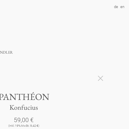
de
en
ndler
PANTHÉON
Konfucius
59,00 €
(Inkl. 19% MwSt.: 9,42 €)