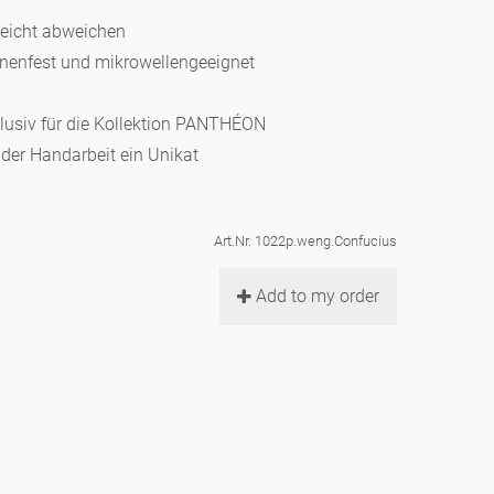
leicht abweichen
hinenfest und mikrowellengeeignet
klusiv für die Kollektion PANTHÉON
d der Handarbeit ein Unikat
Art.Nr. 1022p.weng.Confucius
Add to my order