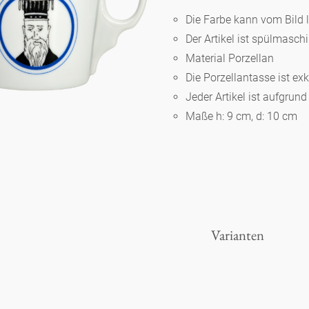
Die Farbe kann vom Bild 
Der Artikel ist spülmasc
Berlin
Material Porzellan
Die Porzellantasse ist ex
Slumberland
Jeder Artikel ist aufgrun
Maße h: 9 cm, d: 10 cm
Karlos
Babylon
Praktisch
Varianten
Unpraktisch