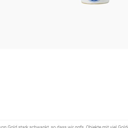
s von Gold stark schwankt, so dass wir ggfs. Objekte mit viel Go