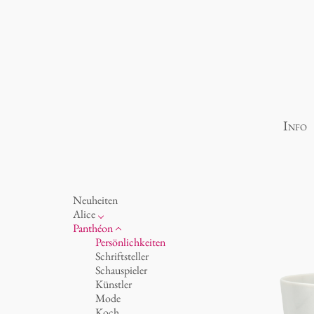
Info
Neuheiten
Alice
Porzellan
Panthéon
Ozean
Persönlichkeiten
Tassen 'Glam' weiß
Schriftsteller
Tassen - weiß
Schauspieler
Tassen 'Glam'
Künstler
Tassen 'de Luxe'
Mode
Becher
Koch