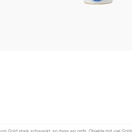
s von Gold stark schwankt, so dass wir ggfs. Objekte mit viel Go