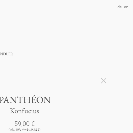
de
en
ndler
PANTHÉON
Konfucius
59,00 €
(Inkl. 19% MwSt.: 9,42 €)