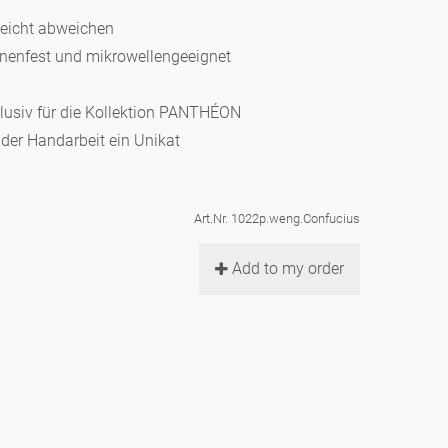
leicht abweichen
hinenfest und mikrowellengeeignet
klusiv für die Kollektion PANTHÉON
d der Handarbeit ein Unikat
Art.Nr. 1022p.weng.Confucius
Add to my order