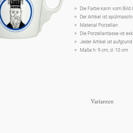
Die Farbe kann vom Bild 
Der Artikel ist spülmasc
Berlin
Material Porzellan
Die Porzellantasse ist ex
Slumberland
Jeder Artikel ist aufgrun
Maße h: 9 cm, d: 10 cm
Karlos
Babylon
Praktisch
Varianten
Unpraktisch