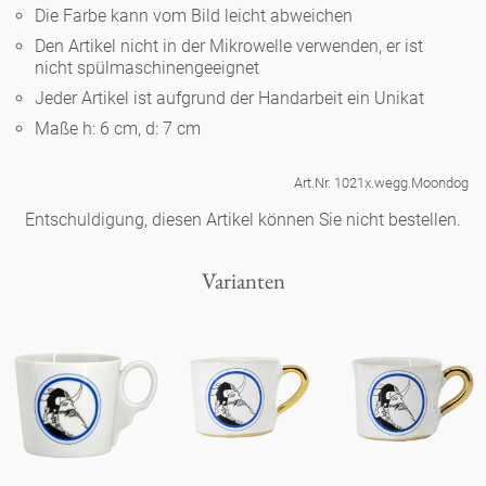
Noël
Teekanne
Die Farbe kann vom Bild leicht abweichen
Vasen 'de Luxe'
Porzellan
Goldener Käfig
Humor
Hände und Füße
Den Artikel nicht in der Mikrowelle verwenden, er ist
Unpraktisch
Runde Teller - weiß
nicht spülmaschinengeeignet
Vasen
Ozean
Korb 'de Luxe'
Jeder Artikel ist aufgrund der Handarbeit ein Unikat
klassische Musiker
Bad
Ovale Teller - weiß
Spielen
Figuren
Maße h: 6 cm, d: 7 cm
Fressnapf
Schalen 'de Luxe'
zeitgenössische Musiker
Schnickschnack
Runde Teller 'de Luxe'
Dies & Das
Art.Nr. 1021x.wegg.Moondog
Schachspiel Alice
Berliner Duft
Entschuldigung, diesen Artikel können Sie nicht bestellen.
Hors d'Œvre
Kleine Kaffeetasse 'Glam'
Präsentation
Tiefe Teller - weiß
Buchstaben
Porzellanfiguren
Einzelstücke
Varianten
Espressotassen 'Glam'
Räucherstäbchenhalter
Ovale Teller 'de Luxe'
Himmel
Alices Schachspiel 'de Luxe'
Lange Teller 'de Luxe'
Besteck
noch mehr Figuren