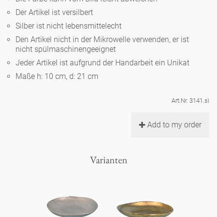
Noël
Teekanne
Vasen 'de Luxe'
Der Artikel ist versilbert
Porzellan
Goldener Käfig
Humor
Hände und Füße
Unpraktisch
Runde Teller - weiß
Silber ist nicht lebensmittelecht
Vasen
Den Artikel nicht in der Mikrowelle verwenden, er ist
Ozean
Korb 'de Luxe'
klassische Musiker
Bad
nicht spülmaschinengeeignet
Ovale Teller - weiß
Spielen
Figuren
Jeder Artikel ist aufgrund der Handarbeit ein Unikat
Fressnapf
Schalen 'de Luxe'
zeitgenössische Musiker
Schnickschnack
Maße h: 10 cm, d: 21 cm
Runde Teller 'de Luxe'
Dies & Das
Schachspiel Alice
Berliner Duft
Hors d'Œvre
Art.Nr. 3141.si
Kleine Kaffeetasse 'Glam'
Präsentation
Tiefe Teller - weiß
Buchstaben
Porzellanfiguren
Einzelstücke
Add to my order
Espressotassen 'Glam'
Räucherstäbchenhalter
Ovale Teller 'de Luxe'
Himmel
Alices Schachspiel 'de Luxe'
Varianten
Lange Teller 'de Luxe'
Besteck
noch mehr Figuren