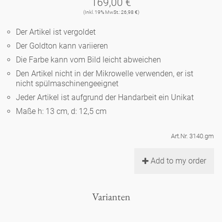
169,00 €
Noël
Teekanne
Vasen 'de Luxe'
(Inkl. 19% MwSt.: 26,98 €)
Porzellan
Goldener Käfig
Humor
Hände und Füße
Unpraktisch
Runde Teller - weiß
Der Artikel ist vergoldet
Vasen
Ozean
Korb 'de Luxe'
Der Goldton kann variieren
klassische Musiker
Bad
Ovale Teller - weiß
Spielen
Figuren
Die Farbe kann vom Bild leicht abweichen
Fressnapf
Schalen 'de Luxe'
Den Artikel nicht in der Mikrowelle verwenden, er ist
zeitgenössische Musiker
Schnickschnack
Runde Teller 'de Luxe'
Dies & Das
nicht spülmaschinengeeignet
Schachspiel Alice
Berliner Duft
Jeder Artikel ist aufgrund der Handarbeit ein Unikat
Hors d'Œvre
Kleine Kaffeetasse 'Glam'
Präsentation
Tiefe Teller - weiß
Buchstaben
Maße h: 13 cm, d: 12,5 cm
Porzellanfiguren
Einzelstücke
Espressotassen 'Glam'
Räucherstäbchenhalter
Art.Nr. 3140.gm
Ovale Teller 'de Luxe'
Himmel
Alices Schachspiel 'de Luxe'
Add to my order
Lange Teller 'de Luxe'
Besteck
noch mehr Figuren
Varianten