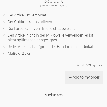
330,00 €
Noël
Teekanne
Vasen 'de Luxe'
(Inkl. 19% MwSt.: 52,69 €)
Porzellan
Goldener Käfig
Humor
Hände und Füße
Unpraktisch
Runde Teller - weiß
Der Artikel ist vergoldet
Vasen
Ozean
Korb 'de Luxe'
Der Goldton kann variieren
klassische Musiker
Bad
Ovale Teller - weiß
Spielen
Figuren
Die Farbe kann vom Bild leicht abweichen
Fressnapf
Schalen 'de Luxe'
Den Artikel nicht in der Mikrowelle verwenden, er ist
zeitgenössische Musiker
Schnickschnack
Runde Teller 'de Luxe'
Dies & Das
nicht spülmaschinengeeignet
Schachspiel Alice
Berliner Duft
Jeder Artikel ist aufgrund der Handarbeit ein Unikat
Hors d'Œvre
Kleine Kaffeetasse 'Glam'
Präsentation
Tiefe Teller - weiß
Buchstaben
Maße d: 25 cm
Porzellanfiguren
Einzelstücke
Espressotassen 'Glam'
Räucherstäbchenhalter
Art.Nr. 4035.gm.lion
Ovale Teller 'de Luxe'
Himmel
Alices Schachspiel 'de Luxe'
Add to my order
Lange Teller 'de Luxe'
Besteck
noch mehr Figuren
Varianten