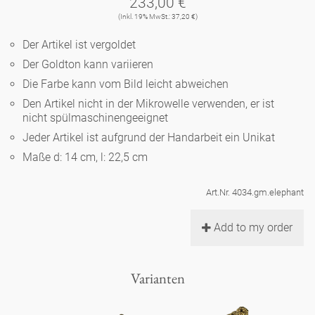
233,00 €
Noël
Teekanne
Vasen 'de Luxe'
(Inkl. 19% MwSt.: 37,20 €)
Porzellan
Goldener Käfig
Humor
Hände und Füße
Unpraktisch
Runde Teller - weiß
Der Artikel ist vergoldet
Vasen
Ozean
Korb 'de Luxe'
Der Goldton kann variieren
klassische Musiker
Bad
Ovale Teller - weiß
Spielen
Figuren
Die Farbe kann vom Bild leicht abweichen
Fressnapf
Schalen 'de Luxe'
Den Artikel nicht in der Mikrowelle verwenden, er ist
zeitgenössische Musiker
Schnickschnack
Runde Teller 'de Luxe'
Dies & Das
nicht spülmaschinengeeignet
Schachspiel Alice
Berliner Duft
Jeder Artikel ist aufgrund der Handarbeit ein Unikat
Hors d'Œvre
Kleine Kaffeetasse 'Glam'
Präsentation
Tiefe Teller - weiß
Buchstaben
Maße d: 14 cm, l: 22,5 cm
Porzellanfiguren
Einzelstücke
Espressotassen 'Glam'
Räucherstäbchenhalter
Art.Nr. 4034.gm.elephant
Ovale Teller 'de Luxe'
Himmel
Alices Schachspiel 'de Luxe'
Add to my order
Lange Teller 'de Luxe'
Besteck
noch mehr Figuren
Varianten