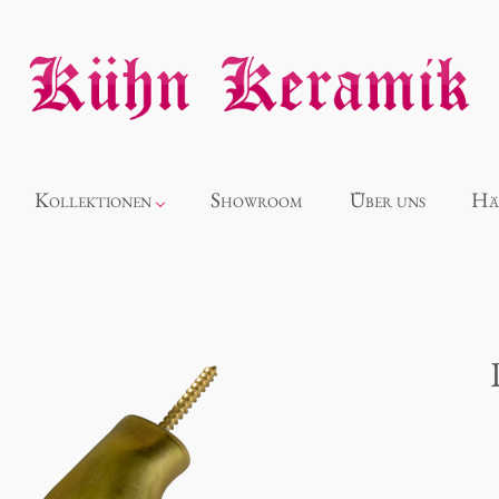
Kollektionen
Showroom
Über uns
Hä
Neuheiten
Alice
Panthéon
Souvenir