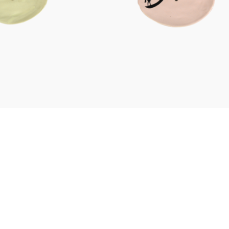
Figuren
Berliner Duft
Einzelstücke