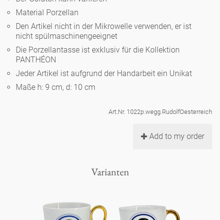
Noël
Teekanne
Vasen 'de Luxe'
Material Porzellan
Porzellan
Goldener Käfig
Humor
Hände und Füße
Unpraktisch
Runde Teller - weiß
Den Artikel nicht in der Mikrowelle verwenden, er ist
nicht spülmaschinengeeignet
Vasen
Ozean
Korb 'de Luxe'
klassische Musiker
Bad
Die Porzellantasse ist exklusiv für die Kollektion
Ovale Teller - weiß
Spielen
Figuren
PANTHÉON
Fressnapf
Schalen 'de Luxe'
Jeder Artikel ist aufgrund der Handarbeit ein Unikat
zeitgenössische Musiker
Schnickschnack
Runde Teller 'de Luxe'
Dies & Das
Schachspiel Alice
Maße h: 9 cm, d: 10 cm
Berliner Duft
Hors d'Œvre
Kleine Kaffeetasse 'Glam'
Präsentation
Tiefe Teller - weiß
Buchstaben
Art.Nr. 1022p.wegg.RudolfOesterreich
Porzellanfiguren
Einzelstücke
Espressotassen 'Glam'
Räucherstäbchenhalter
Add to my order
Ovale Teller 'de Luxe'
Himmel
Alices Schachspiel 'de Luxe'
Lange Teller 'de Luxe'
Besteck
Varianten
noch mehr Figuren