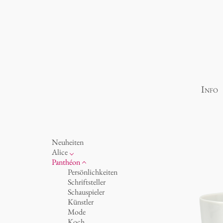
Info
Neuheiten
Alice
Porzellan
Panthéon
Ozean
Persönlichkeiten
Tassen 'Glam' weiß
Schriftsteller
Tassen - weiß
Schauspieler
Tassen 'Glam'
Künstler
Tassen 'de Luxe'
Mode
Becher
Koch