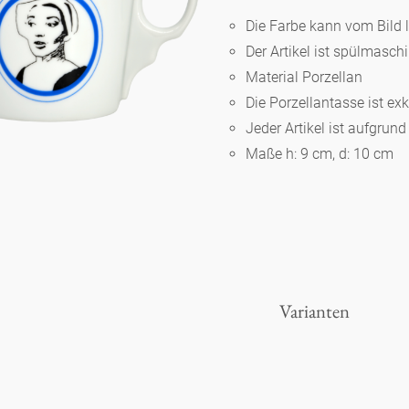
Die Farbe kann vom Bild 
Der Artikel ist spülmasc
Berlin
Material Porzellan
Die Porzellantasse ist ex
Slumberland
Jeder Artikel ist aufgrun
Maße h: 9 cm, d: 10 cm
Karlos
Babylon
Praktisch
Varianten
Unpraktisch