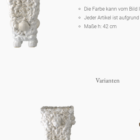
Die Farbe kann vom Bild 
Jeder Artikel ist aufgrun
Berlin
Maße h: 42 cm
Slumberland
Karlos
Varianten
Babylon
Praktisch
Unpraktisch