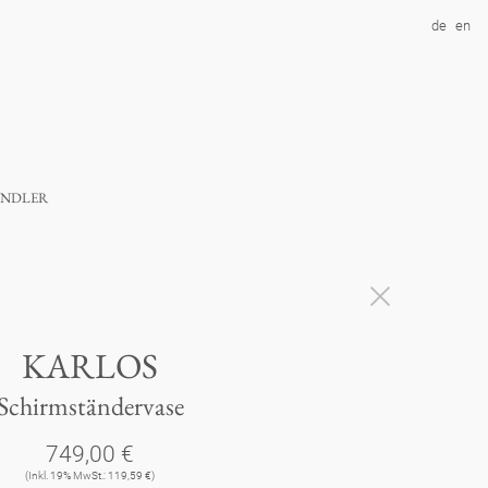
de
en
ndler
KARLOS
Schirmständervase
749,00 €
(Inkl. 19% MwSt.: 119,59 €)