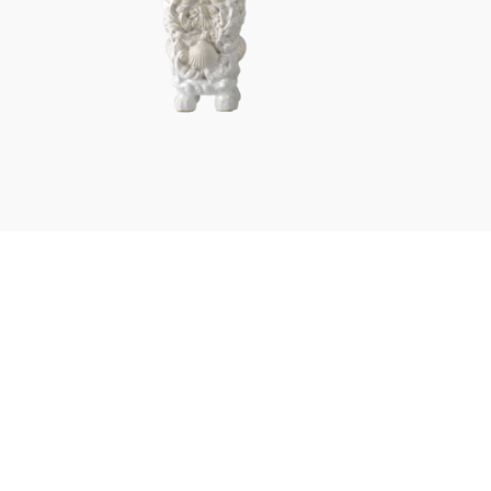
Figuren
Berliner Duft
Einzelstücke