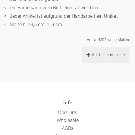
Noël
Teekanne
Vasen 'de Luxe'
Die Farbe kann vom Bild leicht abweichen
Porzellan
Goldener Käfig
Humor
Hände und Füße
Unpraktisch
Runde Teller - weiß
Jeder Artikel ist aufgrund der Handarbeit ein Unikat
Vasen
Maße h: 18,5 cm, d: 9 cm
Ozean
Korb 'de Luxe'
klassische Musiker
Bad
Ovale Teller - weiß
Spielen
Figuren
Art.Nr. 4202.wegg.Moliere
Fressnapf
Schalen 'de Luxe'
zeitgenössische Musiker
Schnickschnack
Runde Teller 'de Luxe'
Dies & Das
Schachspiel Alice
Berliner Duft
Add to my order
Hors d'Œvre
Kleine Kaffeetasse 'Glam'
Präsentation
Tiefe Teller - weiß
Buchstaben
Porzellanfiguren
Einzelstücke
Espressotassen 'Glam'
Räucherstäbchenhalter
Ovale Teller 'de Luxe'
Himmel
Alices Schachspiel 'de Luxe'
Lange Teller 'de Luxe'
Info
Besteck
noch mehr Figuren
Über uns
Wholesale
AGBs