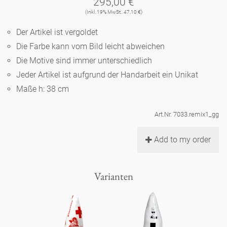
295,00 €
Noël
Teekanne
Vasen 'de Luxe'
(Inkl. 19% MwSt.: 47,10 €)
Porzellan
Goldener Käfig
Humor
Hände und Füße
Unpraktisch
Runde Teller - weiß
Der Artikel ist vergoldet
Vasen
Ozean
Korb 'de Luxe'
Die Farbe kann vom Bild leicht abweichen
klassische Musiker
Bad
Ovale Teller - weiß
Spielen
Figuren
Die Motive sind immer unterschiedlich
Fressnapf
Schalen 'de Luxe'
Jeder Artikel ist aufgrund der Handarbeit ein Unikat
zeitgenössische Musiker
Schnickschnack
Runde Teller 'de Luxe'
Dies & Das
Schachspiel Alice
Maße h: 38 cm
Berliner Duft
Hors d'Œvre
Kleine Kaffeetasse 'Glam'
Präsentation
Tiefe Teller - weiß
Buchstaben
Art.Nr. 7033.remix1_gg
Porzellanfiguren
Einzelstücke
Espressotassen 'Glam'
Räucherstäbchenhalter
Add to my order
Ovale Teller 'de Luxe'
Himmel
Alices Schachspiel 'de Luxe'
Lange Teller 'de Luxe'
Besteck
Varianten
noch mehr Figuren