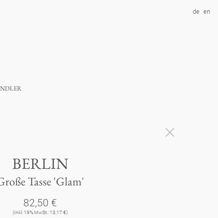
de
en
ndler
BERLIN
Große Tasse 'Glam'
82,50 €
(Inkl. 19% MwSt.: 13,17 €)