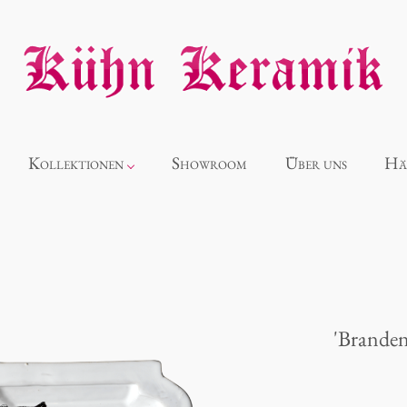
Kollektionen
Showroom
Über uns
Hä
Neuheiten
Alice
'Branden
Panthéon
Souvenir