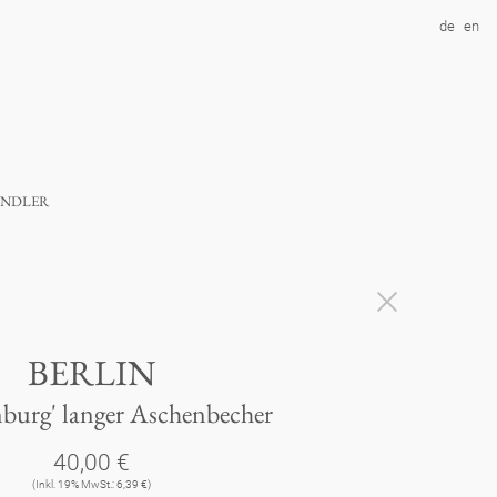
de
en
ndler
BERLIN
burg' langer Aschenbecher
40,00 €
(Inkl. 19% MwSt.: 6,39 €)