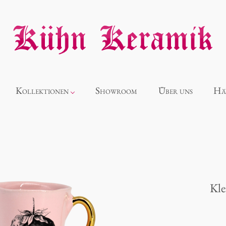
Kollektionen
Showroom
Über uns
Hä
Neuheiten
Alice
Kle
Panthéon
Souvenir