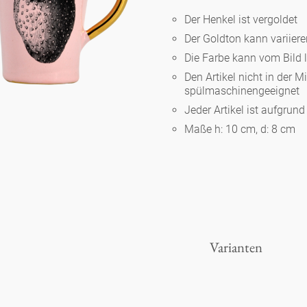
Der Henkel ist vergoldet
Der Goldton kann variier
Berlin
Die Farbe kann vom Bild 
Den Artikel nicht in der M
Slumberland
spülmaschinengeeignet
Jeder Artikel ist aufgrun
Maße h: 10 cm, d: 8 cm
Karlos
Babylon
Praktisch
Varianten
Unpraktisch