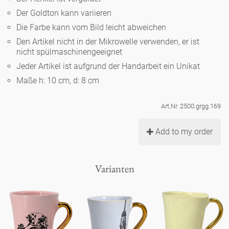
Noël
Teekanne
Vasen 'de Luxe'
Der Goldton kann variieren
Porzellan
Goldener Käfig
Humor
Hände und Füße
Unpraktisch
Runde Teller - weiß
Die Farbe kann vom Bild leicht abweichen
Vasen
Den Artikel nicht in der Mikrowelle verwenden, er ist
Ozean
Korb 'de Luxe'
klassische Musiker
Bad
nicht spülmaschinengeeignet
Ovale Teller - weiß
Spielen
Figuren
Jeder Artikel ist aufgrund der Handarbeit ein Unikat
Fressnapf
Schalen 'de Luxe'
zeitgenössische Musiker
Schnickschnack
Maße h: 10 cm, d: 8 cm
Runde Teller 'de Luxe'
Dies & Das
Schachspiel Alice
Berliner Duft
Hors d'Œvre
Art.Nr. 2500.grgg.169
Kleine Kaffeetasse 'Glam'
Präsentation
Tiefe Teller - weiß
Buchstaben
Porzellanfiguren
Einzelstücke
Add to my order
Espressotassen 'Glam'
Räucherstäbchenhalter
Ovale Teller 'de Luxe'
Himmel
Alices Schachspiel 'de Luxe'
Varianten
Lange Teller 'de Luxe'
Besteck
noch mehr Figuren