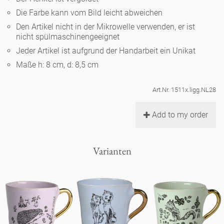
Noël
Teekanne
Vasen 'de Luxe'
Die Farbe kann vom Bild leicht abweichen
Porzellan
Goldener Käfig
Humor
Hände und Füße
Unpraktisch
Runde Teller - weiß
Den Artikel nicht in der Mikrowelle verwenden, er ist
nicht spülmaschinengeeignet
Vasen
Ozean
Korb 'de Luxe'
klassische Musiker
Bad
Jeder Artikel ist aufgrund der Handarbeit ein Unikat
Ovale Teller - weiß
Spielen
Figuren
Maße h: 8 cm, d: 8,5 cm
Fressnapf
Schalen 'de Luxe'
zeitgenössische Musiker
Schnickschnack
Runde Teller 'de Luxe'
Dies & Das
Schachspiel Alice
Berliner Duft
Art.Nr. 1511x.ligg.NL28
Hors d'Œvre
Kleine Kaffeetasse 'Glam'
Präsentation
Tiefe Teller - weiß
Buchstaben
Add to my order
Porzellanfiguren
Einzelstücke
Espressotassen 'Glam'
Räucherstäbchenhalter
Ovale Teller 'de Luxe'
Himmel
Alices Schachspiel 'de Luxe'
Varianten
Lange Teller 'de Luxe'
Besteck
noch mehr Figuren