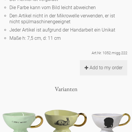
Noël
Teekanne
Vasen 'de Luxe'
Die Farbe kann vom Bild leicht abweichen
Porzellan
Goldener Käfig
Humor
Hände und Füße
Unpraktisch
Runde Teller - weiß
Den Artikel nicht in der Mikrowelle verwenden, er ist
nicht spülmaschinengeeignet
Vasen
Ozean
Korb 'de Luxe'
klassische Musiker
Bad
Jeder Artikel ist aufgrund der Handarbeit ein Unikat
Ovale Teller - weiß
Spielen
Figuren
Maße h: 7,5 cm, d: 11 cm
Fressnapf
Schalen 'de Luxe'
zeitgenössische Musiker
Schnickschnack
Runde Teller 'de Luxe'
Dies & Das
Schachspiel Alice
Berliner Duft
Art.Nr. 1052.migg.222
Hors d'Œvre
Kleine Kaffeetasse 'Glam'
Präsentation
Tiefe Teller - weiß
Buchstaben
Add to my order
Porzellanfiguren
Einzelstücke
Espressotassen 'Glam'
Räucherstäbchenhalter
Ovale Teller 'de Luxe'
Himmel
Alices Schachspiel 'de Luxe'
Varianten
Lange Teller 'de Luxe'
Besteck
noch mehr Figuren