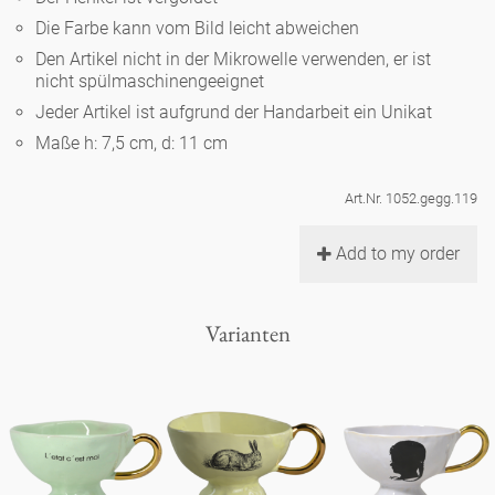
Noël
Teekanne
Vasen 'de Luxe'
Die Farbe kann vom Bild leicht abweichen
Porzellan
Goldener Käfig
Humor
Hände und Füße
Unpraktisch
Runde Teller - weiß
Den Artikel nicht in der Mikrowelle verwenden, er ist
nicht spülmaschinengeeignet
Vasen
Ozean
Korb 'de Luxe'
klassische Musiker
Bad
Jeder Artikel ist aufgrund der Handarbeit ein Unikat
Ovale Teller - weiß
Spielen
Figuren
Maße h: 7,5 cm, d: 11 cm
Fressnapf
Schalen 'de Luxe'
zeitgenössische Musiker
Schnickschnack
Runde Teller 'de Luxe'
Dies & Das
Schachspiel Alice
Berliner Duft
Art.Nr. 1052.gegg.119
Hors d'Œvre
Kleine Kaffeetasse 'Glam'
Präsentation
Tiefe Teller - weiß
Buchstaben
Add to my order
Porzellanfiguren
Einzelstücke
Espressotassen 'Glam'
Räucherstäbchenhalter
Ovale Teller 'de Luxe'
Himmel
Alices Schachspiel 'de Luxe'
Varianten
Lange Teller 'de Luxe'
Besteck
noch mehr Figuren