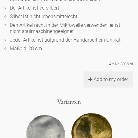
Noël
Teekanne
Vasen 'de Luxe'
Der Artikel ist versilbert
Porzellan
Goldener Käfig
Humor
Hände und Füße
Unpraktisch
Runde Teller - weiß
Silber ist nicht lebensmittelecht
Vasen
Den Artikel nicht in der Mikrowelle verwenden, er ist
Ozean
Korb 'de Luxe'
klassische Musiker
Bad
nicht spülmaschinengeeignet
Ovale Teller - weiß
Spielen
Figuren
Jeder Artikel ist aufgrund der Handarbeit ein Unikat
Fressnapf
Schalen 'de Luxe'
zeitgenössische Musiker
Schnickschnack
Maße d: 28 cm
Runde Teller 'de Luxe'
Dies & Das
Schachspiel Alice
Berliner Duft
Hors d'Œvre
Art.Nr. 3019.si
Kleine Kaffeetasse 'Glam'
Präsentation
Tiefe Teller - weiß
Buchstaben
Porzellanfiguren
Einzelstücke
Add to my order
Espressotassen 'Glam'
Räucherstäbchenhalter
Ovale Teller 'de Luxe'
Himmel
Alices Schachspiel 'de Luxe'
Varianten
Lange Teller 'de Luxe'
Besteck
noch mehr Figuren