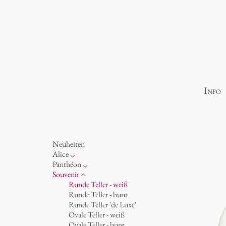
Info
Neuheiten
Alice
Porzellan
Panthéon
Ozean
Persönlichkeiten
Souvenir
Tassen 'Glam' weiß
Schriftsteller
Runde Teller - weiß
Tassen - weiß
Schauspieler
Runde Teller - bunt
Tassen 'Glam'
Künstler
Runde Teller 'de Luxe'
Tassen 'de Luxe'
Mode
Ovale Teller - weiß
Becher
Koch
Ovale Teller - bunt