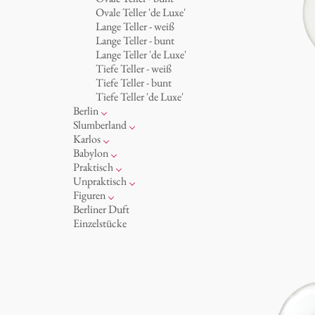
Becher 'de Luxe'
Königlich
Ovale Teller 'de Luxe'
Schalen
Humor
Lange Teller - weiß
Milchkännchen
klassische Musiker
Lange Teller - bunt
zeitgenössische Musiker
Lange Teller 'de Luxe'
Tiefe Teller - weiß
Tiefe Teller - bunt
Tiefe Teller 'de Luxe'
Berlin
Noël
Slumberland
Tassen
Kuchenteller
Karlos
Teller
Teekanne
Fressnapf
Babylon
zum Servieren
Etagere
Vasen 'de Luxe'
Korb 'de Luxe'
Praktisch
Aschenbecher
amuse gueule
Vasen
Schalen 'de Luxe'
Hände und Füße
Unpraktisch
Dosen
Weiß
Bad
Spielen
Figuren
Kerzenständer
Goldener Käfig
Räucherstäbchenhalter
Dies & Das
Schachspiel Alice
Berliner Duft
Schnickschnack
Buchstaben
Porzellanfiguren
Einzelstücke
Präsentation
Himmel
noch mehr Figuren
Besteck