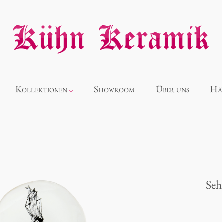
Kollektionen
Showroom
Über uns
Hä
Neuheiten
Alice
Seh
Panthéon
Souvenir