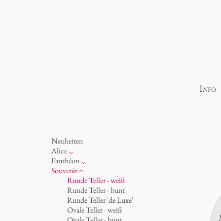
Info
Neuheiten
Alice
Porzellan
Panthéon
Ozean
Persönlichkeiten
Souvenir
Tassen 'Glam' weiß
Schriftsteller
Runde Teller - weiß
Tassen - weiß
Schauspieler
Runde Teller - bunt
Tassen 'Glam'
Künstler
Runde Teller 'de Luxe'
Tassen 'de Luxe'
Mode
Ovale Teller - weiß
Becher
Koch
Ovale Teller - bunt