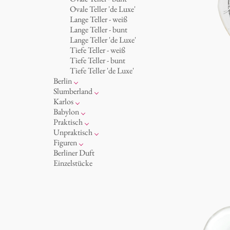
Becher 'de Luxe'
Königlich
Ovale Teller 'de Luxe'
Schalen
Humor
Lange Teller - weiß
Milchkännchen
klassische Musiker
Lange Teller - bunt
zeitgenössische Musiker
Lange Teller 'de Luxe'
Tiefe Teller - weiß
Tiefe Teller - bunt
Tiefe Teller 'de Luxe'
Berlin
Noël
Slumberland
Tassen
Kuchenteller
Karlos
Teller
Teekanne
Fressnapf
Babylon
zum Servieren
Etagere
Vasen 'de Luxe'
Korb 'de Luxe'
Praktisch
Aschenbecher
amuse gueule
Vasen
Schalen 'de Luxe'
Hände und Füße
Unpraktisch
Dosen
Weiß
Bad
Spielen
Figuren
Kerzenständer
Goldener Käfig
Räucherstäbchenhalter
Dies & Das
Schachspiel Alice
Berliner Duft
Schnickschnack
Buchstaben
Porzellanfiguren
Einzelstücke
Präsentation
Himmel
noch mehr Figuren
Besteck