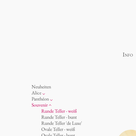
Info
Neuheiten
Alice
Porzellan
Panthéon
Ozean
Persönlichkeiten
Souvenir
Tassen 'Glam' weiß
Schriftsteller
Runde Teller - weiß
Tassen - weiß
Schauspieler
Runde Teller - bunt
Tassen 'Glam'
Künstler
Runde Teller 'de Luxe'
Tassen 'de Luxe'
Mode
Ovale Teller - weiß
Becher
Koch
Ovale Teller - bunt