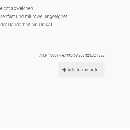
leicht abweichen
hinenfest und mikrowellengeeignet
d der Handarbeit ein Unikat
Art.Nr. 3009.we.100,168,263,323,324,328
Add to my order