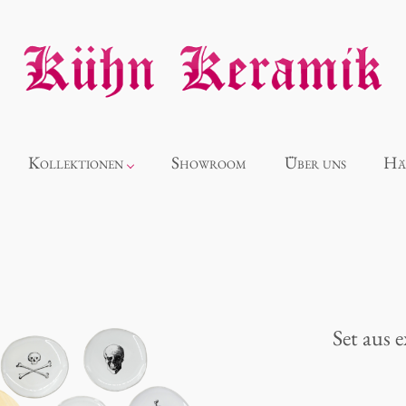
Kollektionen
Showroom
Über uns
Hä
Neuheiten
Alice
Set aus 
Panthéon
Souvenir