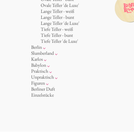
Becher 'de Luxe'
Königlich
Ovale Teller 'de Luxe'
Schalen
Humor
Lange Teller - weiß
Milchkännchen
klassische Musiker
Lange Teller - bunt
zeitgenössische Musiker
Lange Teller 'de Luxe'
Tiefe Teller - weiß
Tiefe Teller - bunt
Tiefe Teller 'de Luxe'
Berlin
Noël
Slumberland
Tassen
Kuchenteller
Karlos
Teller
Teekanne
Fressnapf
Babylon
zum Servieren
Etagere
Vasen 'de Luxe'
Korb 'de Luxe'
Praktisch
Aschenbecher
amuse gueule
Vasen
Schalen 'de Luxe'
Hände und Füße
Unpraktisch
Dosen
Weiß
Bad
Spielen
Figuren
Kerzenständer
Goldener Käfig
Räucherstäbchenhalter
Dies & Das
Schachspiel Alice
Berliner Duft
Schnickschnack
Buchstaben
Porzellanfiguren
Einzelstücke
Präsentation
Himmel
noch mehr Figuren
Besteck