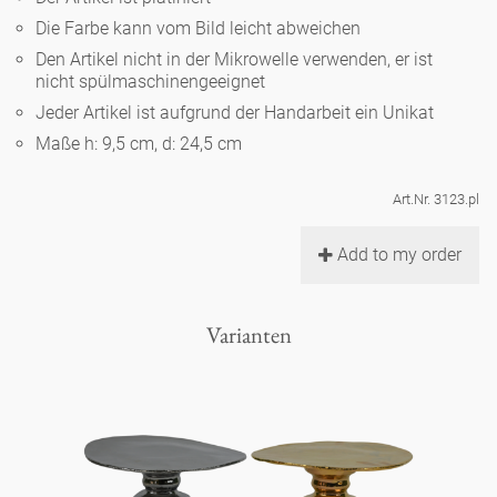
Noël
Teekanne
Vasen 'de Luxe'
Die Farbe kann vom Bild leicht abweichen
Porzellan
Goldener Käfig
Humor
Hände und Füße
Unpraktisch
Runde Teller - weiß
Den Artikel nicht in der Mikrowelle verwenden, er ist
nicht spülmaschinengeeignet
Vasen
Ozean
Korb 'de Luxe'
klassische Musiker
Bad
Jeder Artikel ist aufgrund der Handarbeit ein Unikat
Ovale Teller - weiß
Spielen
Figuren
Maße h: 9,5 cm, d: 24,5 cm
Fressnapf
Schalen 'de Luxe'
zeitgenössische Musiker
Schnickschnack
Runde Teller 'de Luxe'
Dies & Das
Schachspiel Alice
Berliner Duft
Art.Nr. 3123.pl
Hors d'Œvre
Kleine Kaffeetasse 'Glam'
Präsentation
Tiefe Teller - weiß
Buchstaben
Add to my order
Porzellanfiguren
Einzelstücke
Espressotassen 'Glam'
Räucherstäbchenhalter
Ovale Teller 'de Luxe'
Himmel
Alices Schachspiel 'de Luxe'
Varianten
Lange Teller 'de Luxe'
Besteck
noch mehr Figuren