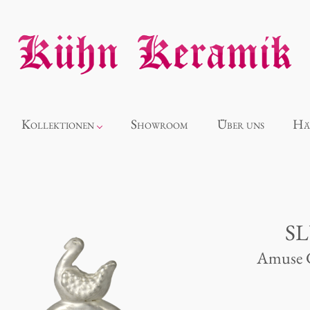
Kollektionen
Showroom
Über uns
Hä
Neuheiten
Alice
S
Amuse G
Panthéon
Souvenir