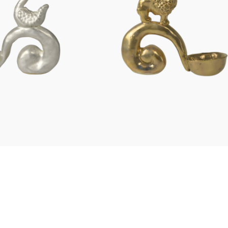
Figuren
Berliner Duft
Einzelstücke