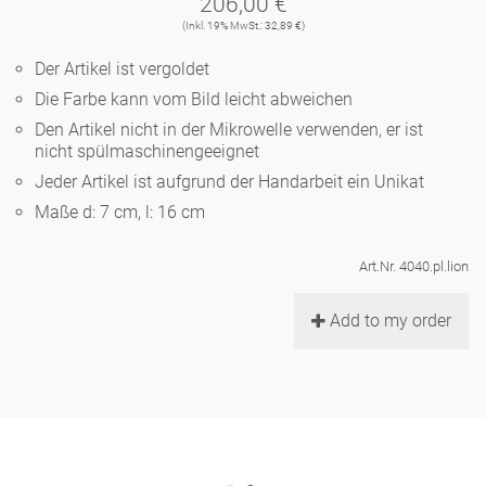
206,00 €
Noël
Teekanne
Vasen 'de Luxe'
(Inkl. 19% MwSt.: 32,89 €)
Porzellan
Goldener Käfig
Humor
Hände und Füße
Unpraktisch
Runde Teller - weiß
Der Artikel ist vergoldet
Vasen
Ozean
Korb 'de Luxe'
Die Farbe kann vom Bild leicht abweichen
klassische Musiker
Bad
Ovale Teller - weiß
Spielen
Figuren
Den Artikel nicht in der Mikrowelle verwenden, er ist
Fressnapf
nicht spülmaschinengeeignet
Schalen 'de Luxe'
zeitgenössische Musiker
Schnickschnack
Runde Teller 'de Luxe'
Dies & Das
Jeder Artikel ist aufgrund der Handarbeit ein Unikat
Schachspiel Alice
Berliner Duft
Maße d: 7 cm, l: 16 cm
Hors d'Œvre
Kleine Kaffeetasse 'Glam'
Präsentation
Tiefe Teller - weiß
Buchstaben
Porzellanfiguren
Einzelstücke
Art.Nr. 4040.pl.lion
Espressotassen 'Glam'
Räucherstäbchenhalter
Ovale Teller 'de Luxe'
Himmel
Alices Schachspiel 'de Luxe'
Add to my order
Lange Teller 'de Luxe'
Besteck
noch mehr Figuren