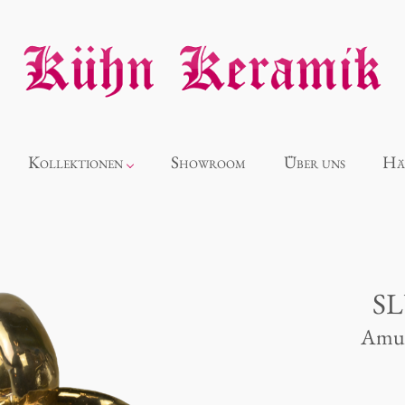
Kollektionen
Showroom
Über uns
Hä
Neuheiten
Alice
S
Amus
Panthéon
Souvenir