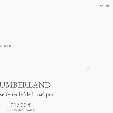
de
en
ndler
LUMBERLAND
e Gueule 'de Luxe' pur
216,00 €
(Inkl. 19% MwSt.: 34,49 €)